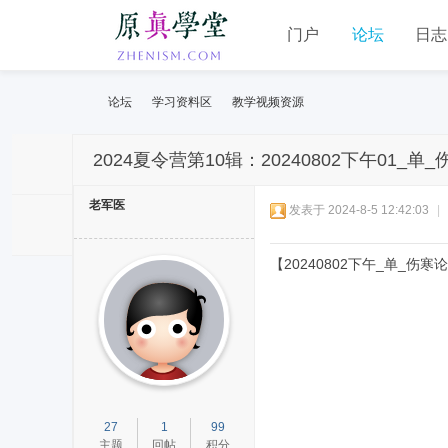
门户
论坛
日志
论坛
学习资料区
教学视频资源
2024夏令营第10辑：20240802下午01_单
老军医
发表于 2024-8-5 12:42:03
|
【20240802下午_单_伤
27
1
99
主题
回帖
积分